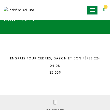
0
Toggle
ENGRAIS POUR CÈDRES, GAZON ET
navigation
CONIFÈRES
ENGRAIS POUR CÈDRES, GAZON ET CONIFÈRES 22-
04-08
85.00
$